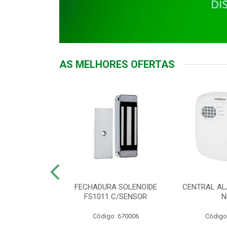
AS MELHORES OFERTAS
DOR ACESSO
FECHADURA SOLENOIDE
CENTRAL AL
 5531 MF EX
FS1011 C/SENSOR
N
: 900018
Código: 670006
Código