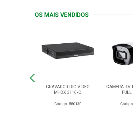
OS MAIS VENDIDOS
TTIV 600VA-
GRAVADOR DIG VIDEO
CAMERA TV I
20V
MHDX 3116-C
FULL
: 822200
Código: 580130
Código