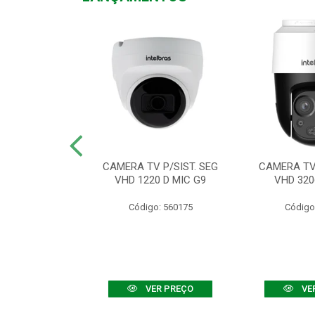
TV VHD 3520 D
CAMERA TV P/SIST. SEG
CAMERA TV 
 COLOR+
VHD 1220 D MIC G9
VHD 320
: 560108
Código: 560175
Código
R PREÇO
VER PREÇO
VE