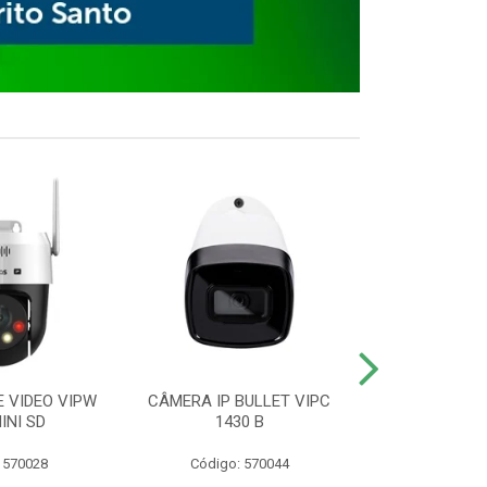
E VIDEO VIPW
CÂMERA IP BULLET VIPC
GRAVADOR 
INI SD
1430 B
MHDX 3
 570028
Código: 570044
Código: