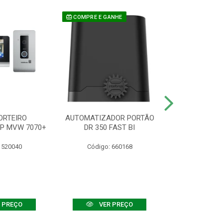
COMPRE E GANHE
ORTEIRO
AUTOMATIZADOR PORTÃO
SENSOR ATIVO
IP MVW 7070+
DR 350 FAST BI
 520040
Código: 660168
Código:
 PREÇO
VER PREÇO
VER