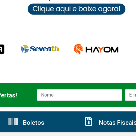
ertas!
Boletos
Notas Fiscai