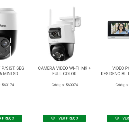
P/SIST. SEG
CAMERA VIDEO WI-FI IM9 +
VIDEO P
6 MINI SD
FULL COLOR
RESIDENCIAL 
: 560174
Código: 560074
Código:
R PREÇO
VER PREÇO
VER