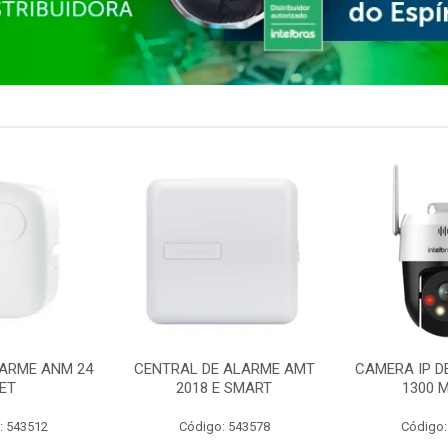
ARME ANM 24
CENTRAL DE ALARME AMT
CAMERA IP D
ET
2018 E SMART
1300 M
: 543512
Código: 543578
Código: