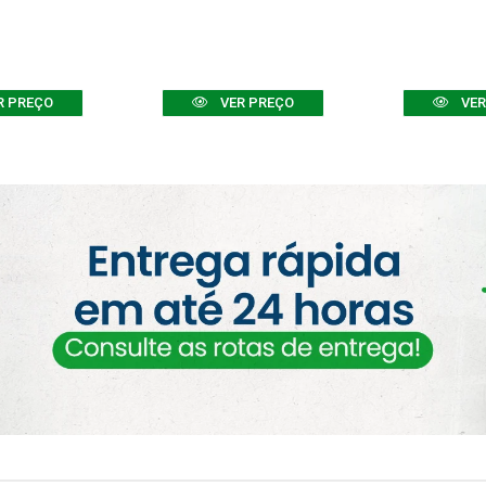
R PREÇO
VER PREÇO
VER