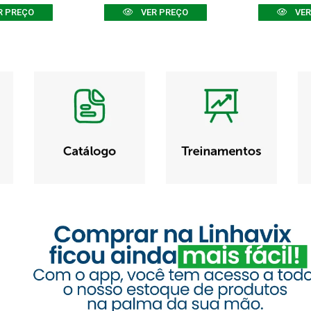
R PREÇO
VER PREÇO
VER