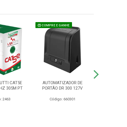
COMPRE E GANHE
UTTI CAT5E
AUTOMATIZADOR DE
CAMERA P/ S
HZ 305M PT
PORTÃO DR 300 127V
1220 BU
: 2463
Código: 660301
Código: