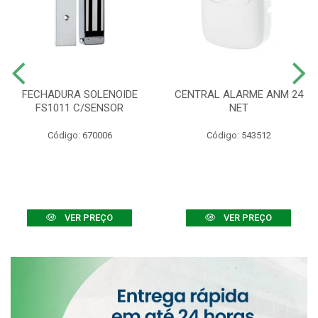
FECHADURA SOLENOIDE
CENTRAL ALARME ANM 24
FS1011 C/SENSOR
NET
Código: 670006
Código: 543512
VER PREÇO
VER PREÇO