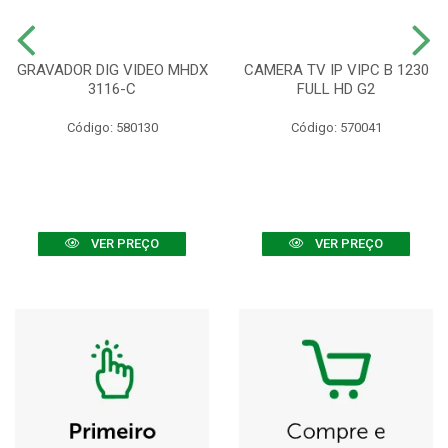
GRAVADOR DIG VIDEO MHDX
CAMERA TV IP VIPC B 1230
3116-C
FULL HD G2
Código: 580130
Código: 570041
VER PREÇO
VER PREÇO