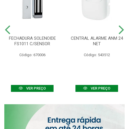
FECHADURA SOLENOIDE
CENTRAL ALARME ANM 24
FS1011 C/SENSOR
NET
Código: 670006
Código: 543512
VER PREÇO
VER PREÇO