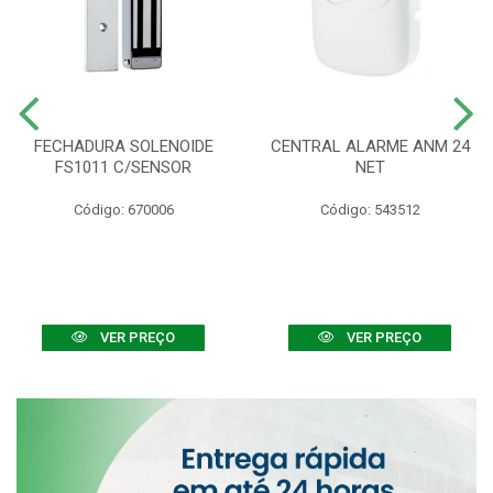
FECHADURA SOLENOIDE
CENTRAL ALARME ANM 24
FS1011 C/SENSOR
NET
Código: 670006
Código: 543512
VER PREÇO
VER PREÇO