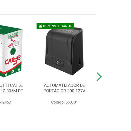
COMPRE E GANHE
UTTI CAT5E
AUTOMATIZADOR DE
CAMERA P/ S
HZ 305M PT
PORTÃO DR 300 127V
1220 BU
: 2463
Código: 660301
Código: