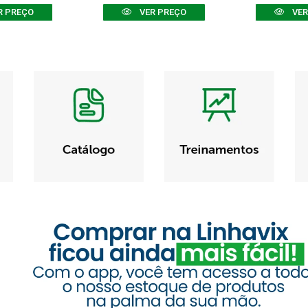
R PREÇO
VER PREÇO
VER