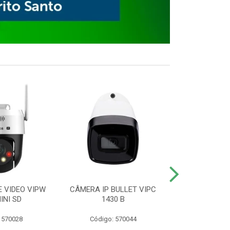
E VIDEO VIPW
CÂMERA IP BULLET VIPC
GRAVADOR 
INI SD
1430 B
MHDX 3
 570028
Código: 570044
Código: