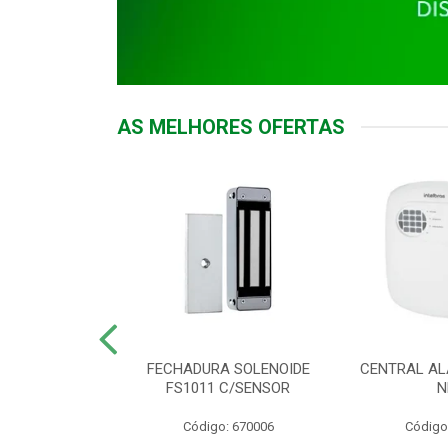
AS MELHORES OFERTAS
DOR ACESSO
FECHADURA SOLENOIDE
CENTRAL AL
 5531 MF EX
FS1011 C/SENSOR
N
: 900018
Código: 670006
Código