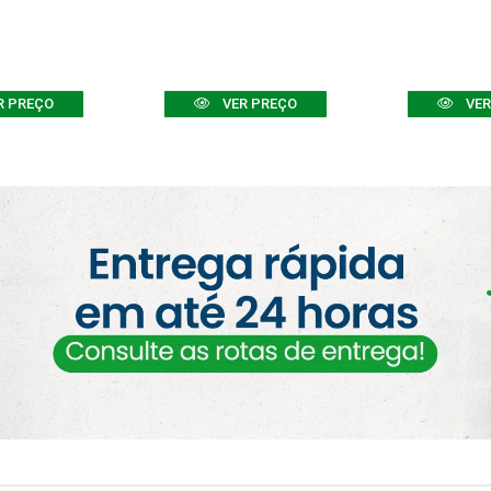
R PREÇO
VER PREÇO
VER