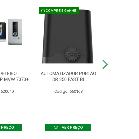
COMPRE E GANHE
ORTEIRO
AUTOMATIZADOR PORTÃO
SENSOR ATIVO
IP MVW 7070+
DR 350 FAST BI
 520040
Código: 660168
Código:
 PREÇO
VER PREÇO
VER