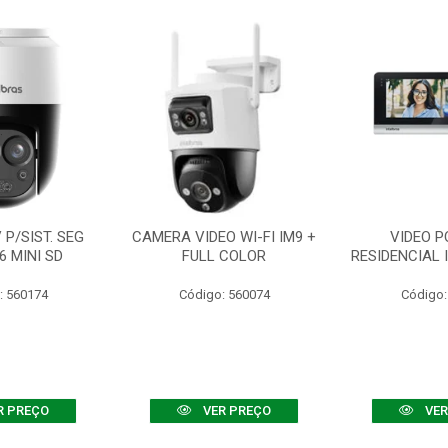
P/SIST. SEG
CAMERA VIDEO WI-FI IM9 +
VIDEO P
6 MINI SD
FULL COLOR
RESIDENCIAL 
: 560174
Código: 560074
Código:
R PREÇO
VER PREÇO
VER