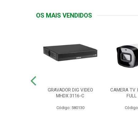
OS MAIS VENDIDOS
TTIV 600VA-
GRAVADOR DIG VIDEO
CAMERA TV I
20V
MHDX 3116-C
FULL
: 822200
Código: 580130
Código