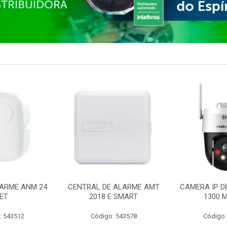
ARME ANM 24
CENTRAL DE ALARME AMT
CAMERA IP D
ET
2018 E SMART
1300 M
: 543512
Código: 543578
Código: