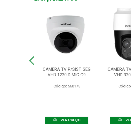
TV VHD 3520 D
CAMERA TV P/SIST. SEG
CAMERA TV 
 COLOR+
VHD 1220 D MIC G9
VHD 320
: 560108
Código: 560175
Código
R PREÇO
VER PREÇO
VE