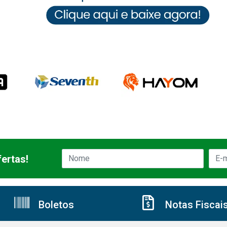
ertas!
Boletos
Notas Fiscai