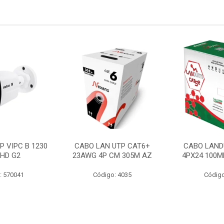
P VIPC B 1230
CABO LAN UTP CAT6+
CABO LAND
 HD G2
23AWG 4P CM 305M AZ
4PX24 100M
: 570041
Código: 4035
Código