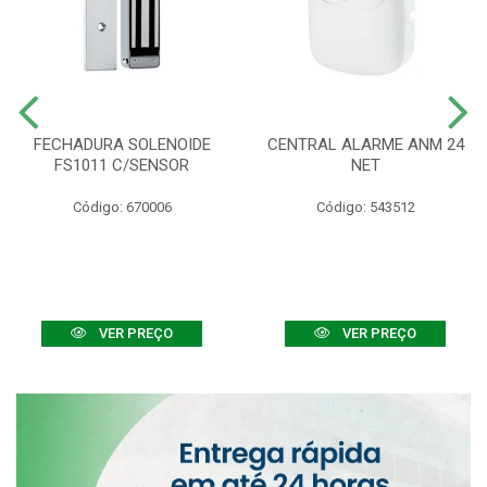
FECHADURA SOLENOIDE
CENTRAL ALARME ANM 24
FS1011 C/SENSOR
NET
Código: 670006
Código: 543512
VER PREÇO
VER PREÇO