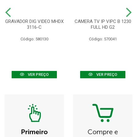
GRAVADOR DIG VIDEO MHDX
CAMERA TV IP VIPC B 1230
3116-C
FULL HD G2
Código: 580130
Código: 570041
VER PREÇO
VER PREÇO