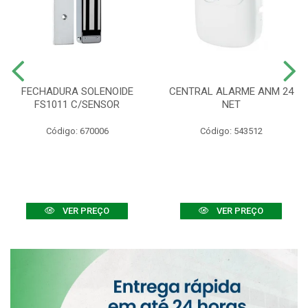
FECHADURA SOLENOIDE
CENTRAL ALARME ANM 24
FS1011 C/SENSOR
NET
Código: 670006
Código: 543512
VER PREÇO
VER PREÇO