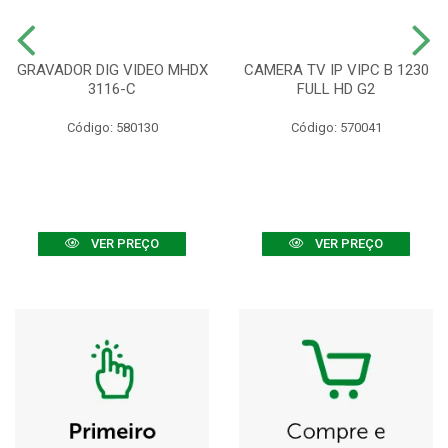
GRAVADOR DIG VIDEO MHDX
CAMERA TV IP VIPC B 1230
3116-C
FULL HD G2
Código: 580130
Código: 570041
VER PREÇO
VER PREÇO