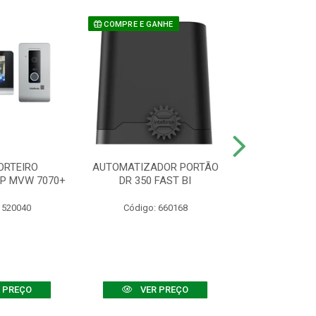
COMPRE E GANHE
ORTEIRO
AUTOMATIZADOR PORTÃO
SENSOR ATIVO
IP MVW 7070+
DR 350 FAST BI
 520040
Código: 660168
Código:
 PREÇO
VER PREÇO
VER