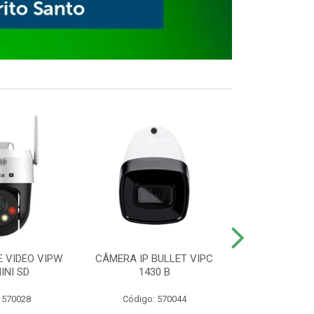
E VIDEO VIPW
CÂMERA IP BULLET VIPC
GRAVADOR 
INI SD
1430 B
MHDX 3
 570028
Código: 570044
Código: