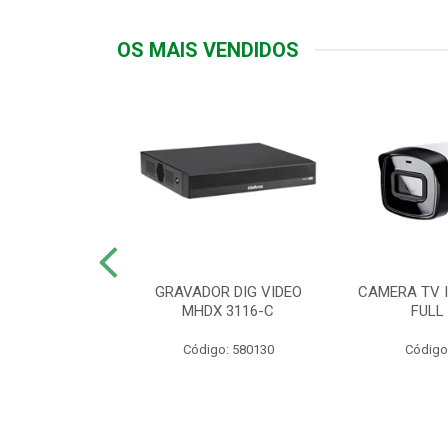
OS MAIS VENDIDOS
TTIV 600VA-
GRAVADOR DIG VIDEO
CAMERA TV I
20V
MHDX 3116-C
FULL
: 822200
Código: 580130
Código