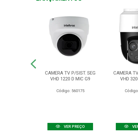
TV VHD 3520 D
CAMERA TV P/SIST. SEG
CAMERA TV 
 COLOR+
VHD 1220 D MIC G9
VHD 320
: 560108
Código: 560175
Código
R PREÇO
VER PREÇO
VE