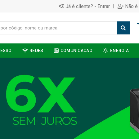
|
Já é cliente? - Entrar
Não é 
CESSO
REDES
COMUNICACAO
ENERGIA