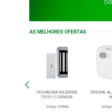
AS MELHORES OFERTAS
DOR ACESSO
FECHADURA SOLENOIDE
CENTRAL AL
 5531 MF EX
FS1011 C/SENSOR
N
: 900018
Código: 670006
Código