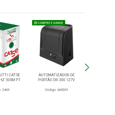
COMPRE E GANHE
UTTI CAT5E
AUTOMATIZADOR DE
CAMERA P/ S
HZ 305M PT
PORTÃO DR 300 127V
1220 BU
: 2463
Código: 660301
Código: