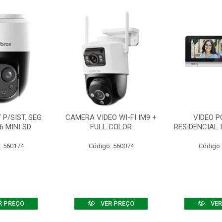
P/SIST. SEG
CAMERA VIDEO WI-FI IM9 +
VIDEO P
6 MINI SD
FULL COLOR
RESIDENCIAL 
: 560174
Código: 560074
Código:
R PREÇO
VER PREÇO
VER