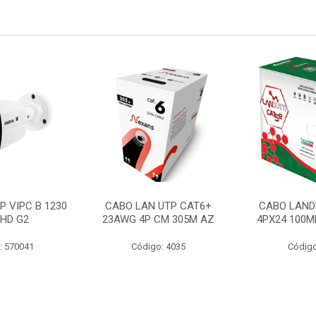
P VIPC B 1230
CABO LAN UTP CAT6+
CABO LAND
 HD G2
23AWG 4P CM 305M AZ
4PX24 100M
: 570041
Código: 4035
Código