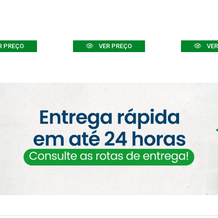
R PREÇO
VER PREÇO
VER