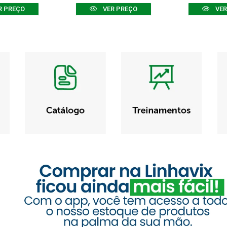
R PREÇO
VER PREÇO
VER