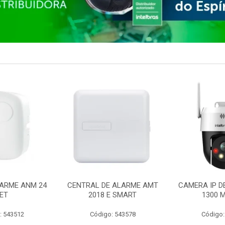
ARME ANM 24
CENTRAL DE ALARME AMT
CAMERA IP D
ET
2018 E SMART
1300 M
: 543512
Código: 543578
Código: