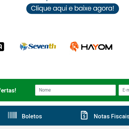
ertas!
Boletos
Notas Fiscai