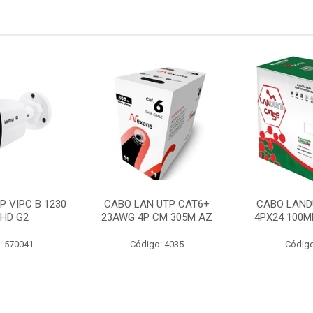
P VIPC B 1230
CABO LAN UTP CAT6+
CABO LAND
 HD G2
23AWG 4P CM 305M AZ
4PX24 100M
: 570041
Código: 4035
Código