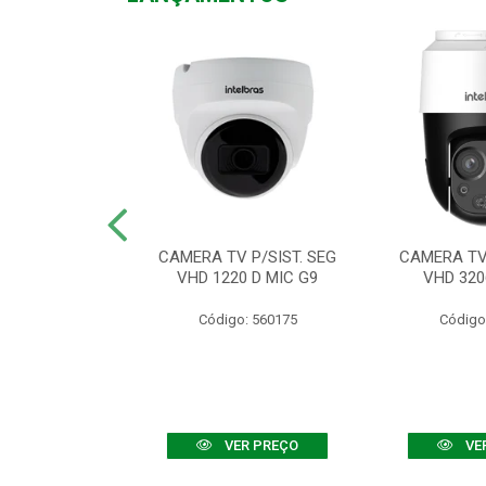
TV VHD 3520 D
CAMERA TV P/SIST. SEG
CAMERA TV 
 COLOR+
VHD 1220 D MIC G9
VHD 320
: 560108
Código: 560175
Código
R PREÇO
VER PREÇO
VE