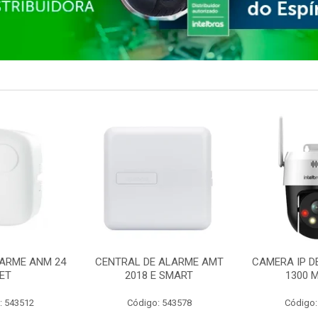
ARME ANM 24
CENTRAL DE ALARME AMT
CAMERA IP D
ET
2018 E SMART
1300 M
: 543512
Código: 543578
Código: