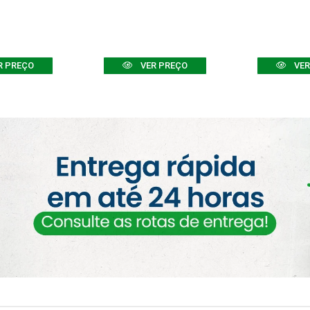
R PREÇO
VER PREÇO
VER