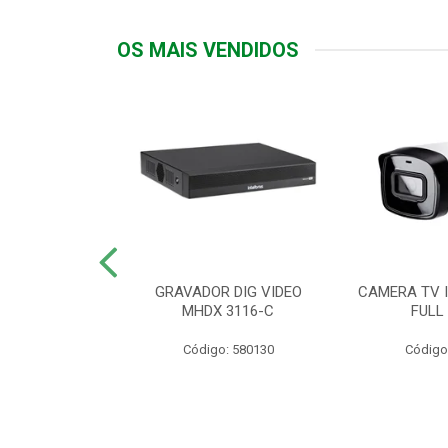
OS MAIS VENDIDOS
TTIV 600VA-
GRAVADOR DIG VIDEO
CAMERA TV I
20V
MHDX 3116-C
FULL
: 822200
Código: 580130
Código