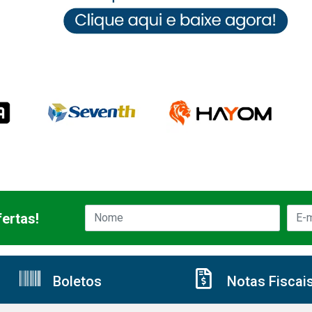
ertas!
Boletos
Notas Fiscai