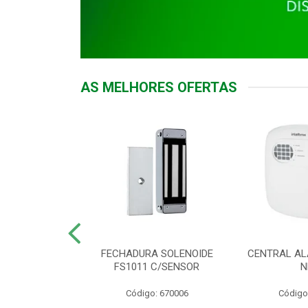
AS MELHORES OFERTAS
DOR ACESSO
FECHADURA SOLENOIDE
CENTRAL AL
 5531 MF EX
FS1011 C/SENSOR
N
: 900018
Código: 670006
Código