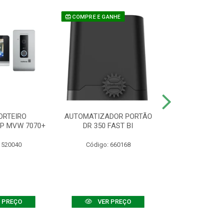
COMPRE E GANHE
ORTEIRO
AUTOMATIZADOR PORTÃO
SENSOR ATIVO
IP MVW 7070+
DR 350 FAST BI
 520040
Código: 660168
Código:
 PREÇO
VER PREÇO
VER