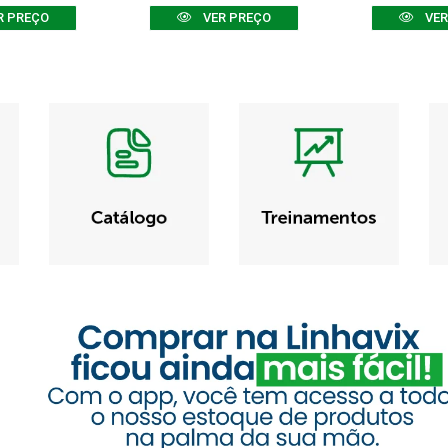
R PREÇO
VER PREÇO
VER