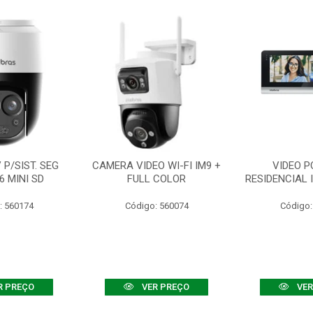
P/SIST. SEG
CAMERA VIDEO WI-FI IM9 +
VIDEO P
6 MINI SD
FULL COLOR
RESIDENCIAL 
: 560174
Código: 560074
Código:
R PREÇO
VER PREÇO
VER