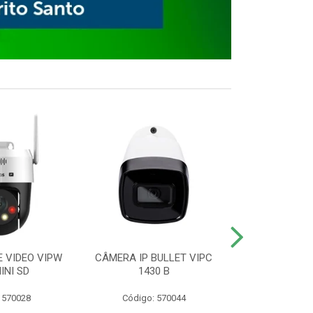
E VIDEO VIPW
CÂMERA IP BULLET VIPC
GRAVADOR 
INI SD
1430 B
MHDX 3
 570028
Código: 570044
Código: