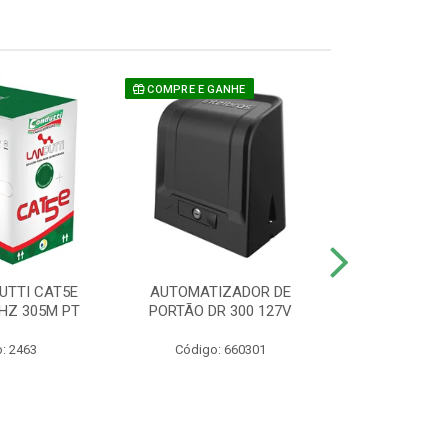
COMPRE E GANHE
UTTI CAT5E
AUTOMATIZADOR DE
CAMERA P/ S
HZ 305M PT
PORTÃO DR 300 127V
1220 BU
: 2463
Código: 660301
Código: