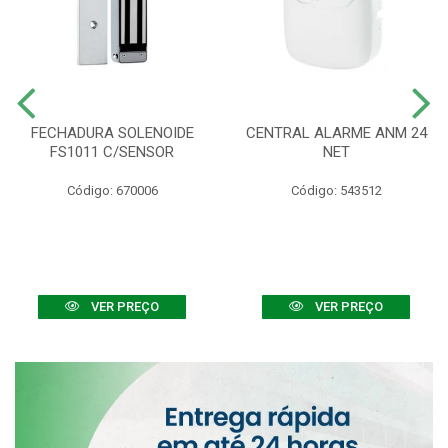
FECHADURA SOLENOIDE
CENTRAL ALARME ANM 24
FS1011 C/SENSOR
NET
Código: 670006
Código: 543512
VER PREÇO
VER PREÇO