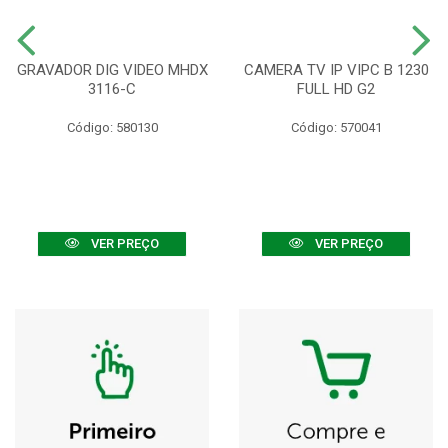
GRAVADOR DIG VIDEO MHDX
CAMERA TV IP VIPC B 1230
3116-C
FULL HD G2
Código: 580130
Código: 570041
VER PREÇO
VER PREÇO