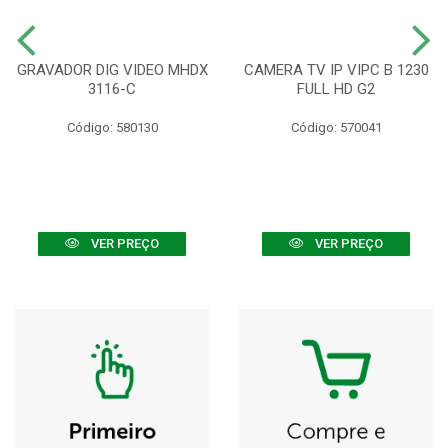
GRAVADOR DIG VIDEO MHDX
CAMERA TV IP VIPC B 1230
3116-C
FULL HD G2
Código: 580130
Código: 570041
VER PREÇO
VER PREÇO