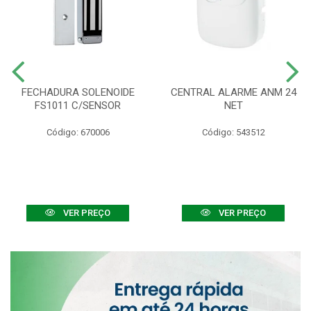
FECHADURA SOLENOIDE
CENTRAL ALARME ANM 24
FS1011 C/SENSOR
NET
Código: 670006
Código: 543512
VER PREÇO
VER PREÇO