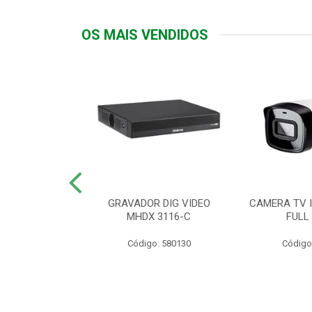
OS MAIS VENDIDOS
TTIV 600VA-
GRAVADOR DIG VIDEO
CAMERA TV I
20V
MHDX 3116-C
FULL
: 822200
Código: 580130
Código