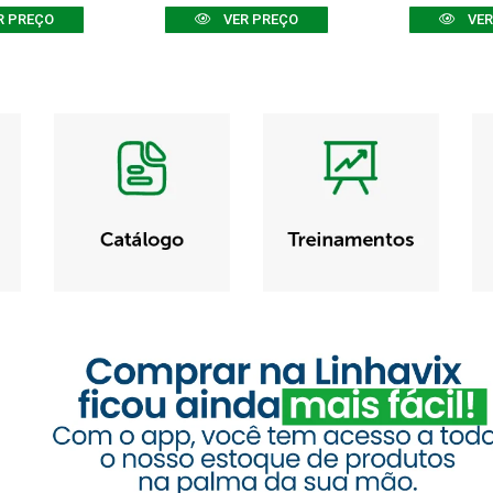
R PREÇO
VER PREÇO
VER