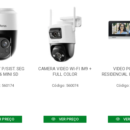
P/SIST. SEG
CAMERA VIDEO WI-FI IM9 +
VIDEO P
6 MINI SD
FULL COLOR
RESIDENCIAL 
: 560174
Código: 560074
Código:
R PREÇO
VER PREÇO
VER