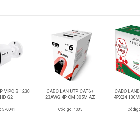
P VIPC B 1230
CABO LAN UTP CAT6+
CABO LAND
 HD G2
23AWG 4P CM 305M AZ
4PX24 100M
: 570041
Código: 4035
Código