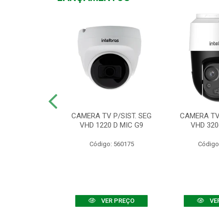
TV VHD 3520 D
CAMERA TV P/SIST. SEG
CAMERA TV 
 COLOR+
VHD 1220 D MIC G9
VHD 320
: 560108
Código: 560175
Código
R PREÇO
VER PREÇO
VE