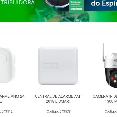
ARME ANM 24
CENTRAL DE ALARME AMT
CAMERA IP D
ET
2018 E SMART
1300 M
: 543512
Código: 543578
Código: