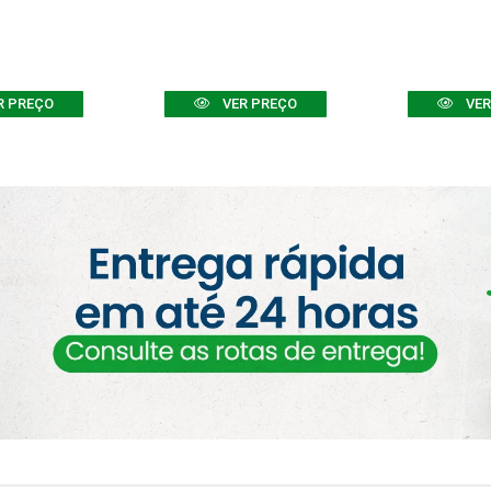
R PREÇO
VER PREÇO
VER