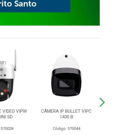
E VIDEO VIPW
CÂMERA IP BULLET VIPC
GRAVADOR 
INI SD
1430 B
MHDX 3
 570028
Código: 570044
Código: