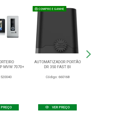
COMPRE E GANHE
ORTEIRO
AUTOMATIZADOR PORTÃO
SENSOR ATIVO
IP MVW 7070+
DR 350 FAST BI
 520040
Código: 660168
Código:
 PREÇO
VER PREÇO
VER