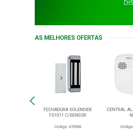
AS MELHORES OFERTAS
DOR ACESSO
FECHADURA SOLENOIDE
CENTRAL AL
 5531 MF EX
FS1011 C/SENSOR
N
: 900018
Código: 670006
Código