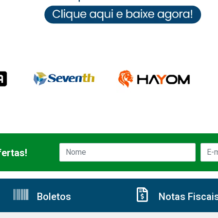
ertas!
Boletos
Notas Fiscai