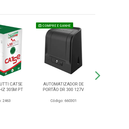
COMPRE E GANHE
UTTI CAT5E
AUTOMATIZADOR DE
CAMERA P/ S
HZ 305M PT
PORTÃO DR 300 127V
1220 BU
: 2463
Código: 660301
Código: