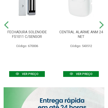
FECHADURA SOLENOIDE
CENTRAL ALARME ANM 24
FS1011 C/SENSOR
NET
Código: 670006
Código: 543512
VER PREÇO
VER PREÇO