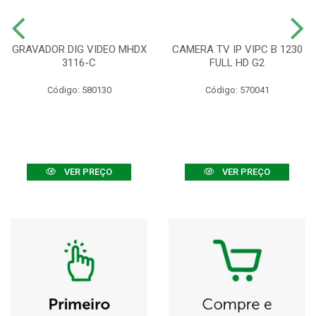
GRAVADOR DIG VIDEO MHDX
CAMERA TV IP VIPC B 1230
3116-C
FULL HD G2
Código: 580130
Código: 570041
VER PREÇO
VER PREÇO