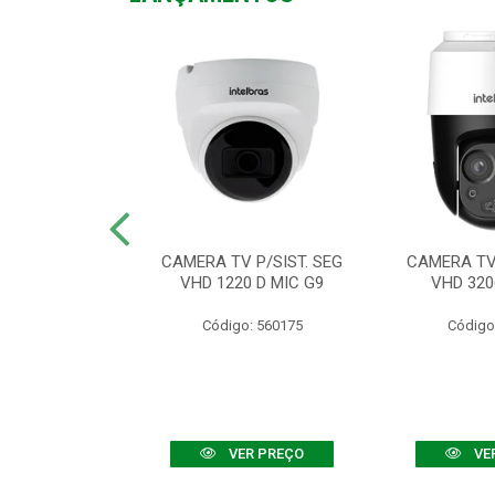
TV VHD 3520 D
CAMERA TV P/SIST. SEG
CAMERA TV 
 COLOR+
VHD 1220 D MIC G9
VHD 320
: 560108
Código: 560175
Código
R PREÇO
VER PREÇO
VE