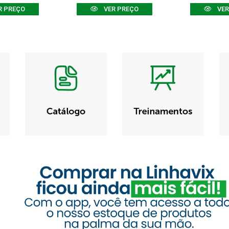
R PREÇO
VER PREÇO
VER