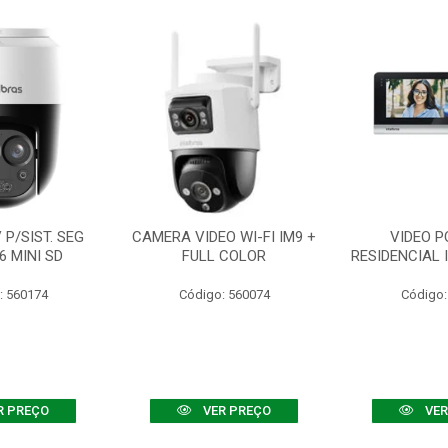
P/SIST. SEG
CAMERA VIDEO WI-FI IM9 +
VIDEO P
6 MINI SD
FULL COLOR
RESIDENCIAL 
: 560174
Código: 560074
Código:
R PREÇO
VER PREÇO
VER