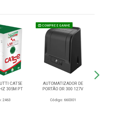
COMPRE E GANHE
UTTI CAT5E
AUTOMATIZADOR DE
CAMERA P/ S
HZ 305M PT
PORTÃO DR 300 127V
1220 BU
: 2463
Código: 660301
Código: