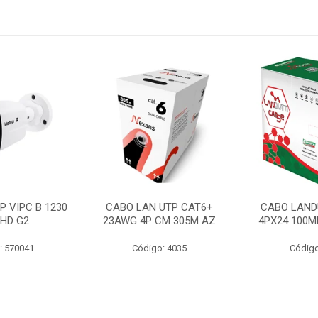
P VIPC B 1230
CABO LAN UTP CAT6+
CABO LAND
 HD G2
23AWG 4P CM 305M AZ
4PX24 100M
: 570041
Código: 4035
Código