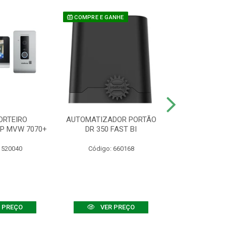
COMPRE E GANHE
ORTEIRO
AUTOMATIZADOR PORTÃO
SENSOR ATIVO
IP MVW 7070+
DR 350 FAST BI
 520040
Código: 660168
Código:
 PREÇO
VER PREÇO
VER