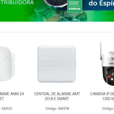
ARME ANM 24
CENTRAL DE ALARME AMT
CAMERA IP D
ET
2018 E SMART
1300 M
: 543512
Código: 543578
Código: