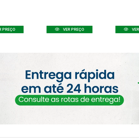
R PREÇO
VER PREÇO
VER