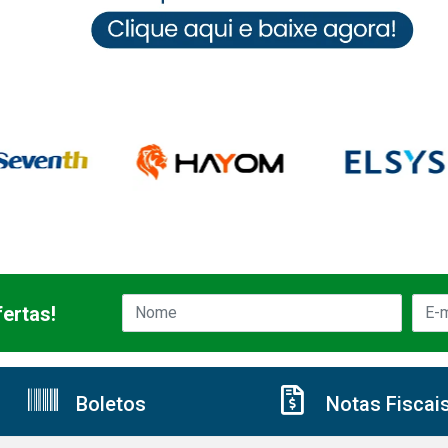
ertas!
Boletos
Notas Fiscai