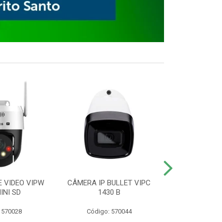
E VIDEO VIPW
CÂMERA IP BULLET VIPC
GRAVADOR 
INI SD
1430 B
MHDX 3
 570028
Código: 570044
Código: