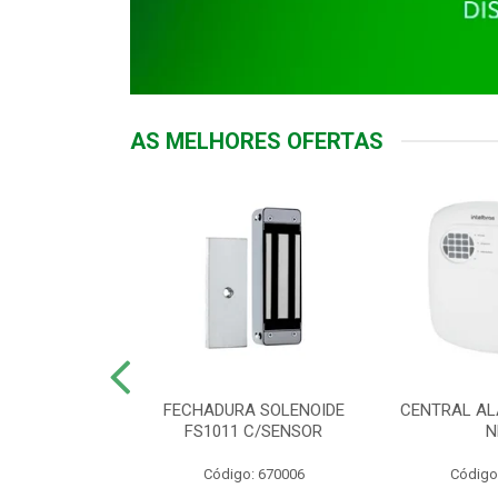
AS MELHORES OFERTAS
DOR ACESSO
FECHADURA SOLENOIDE
CENTRAL AL
 5531 MF EX
FS1011 C/SENSOR
N
: 900018
Código: 670006
Código