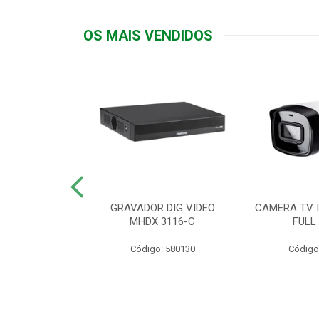
OS MAIS VENDIDOS
TTIV 600VA-
GRAVADOR DIG VIDEO
CAMERA TV I
20V
MHDX 3116-C
FULL
: 822200
Código: 580130
Código