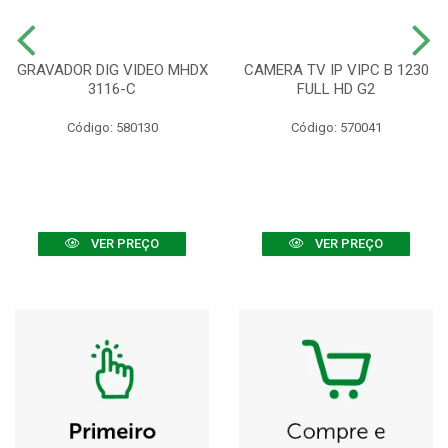
GRAVADOR DIG VIDEO MHDX
CAMERA TV IP VIPC B 1230
3116-C
FULL HD G2
Código: 580130
Código: 570041
VER PREÇO
VER PREÇO