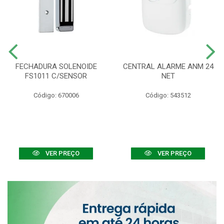
FECHADURA SOLENOIDE
CENTRAL ALARME ANM 24
FS1011 C/SENSOR
NET
Código: 670006
Código: 543512
VER PREÇO
VER PREÇO