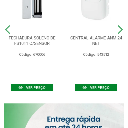
FECHADURA SOLENOIDE
CENTRAL ALARME ANM 24
FS1011 C/SENSOR
NET
Código: 670006
Código: 543512
VER PREÇO
VER PREÇO