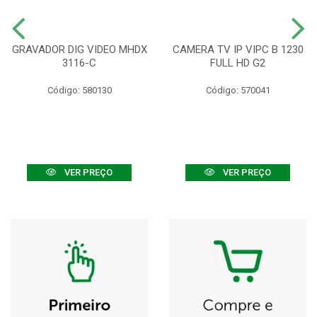
GRAVADOR DIG VIDEO MHDX
CAMERA TV IP VIPC B 1230
3116-C
FULL HD G2
Código: 580130
Código: 570041
VER PREÇO
VER PREÇO