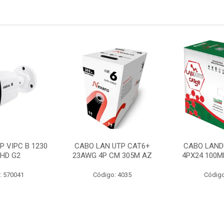
P VIPC B 1230
CABO LAN UTP CAT6+
CABO LAND
 HD G2
23AWG 4P CM 305M AZ
4PX24 100M
: 570041
Código: 4035
Código