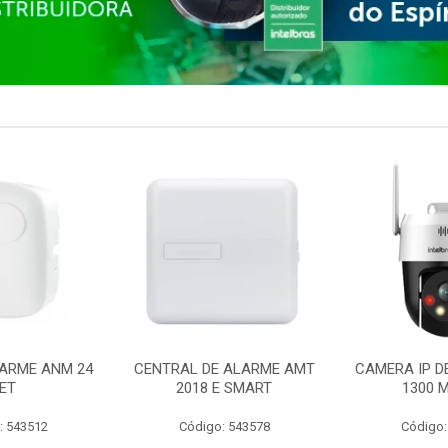
ARME ANM 24
CENTRAL DE ALARME AMT
CAMERA IP D
ET
2018 E SMART
1300 M
: 543512
Código: 543578
Código: