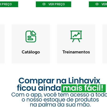
R PREÇO
VER PREÇO
VER