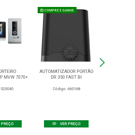
COMPRE E GANHE
ORTEIRO
AUTOMATIZADOR PORTÃO
SENSOR ATIVO
IP MVW 7070+
DR 350 FAST BI
 520040
Código: 660168
Código:
 PREÇO
VER PREÇO
VER