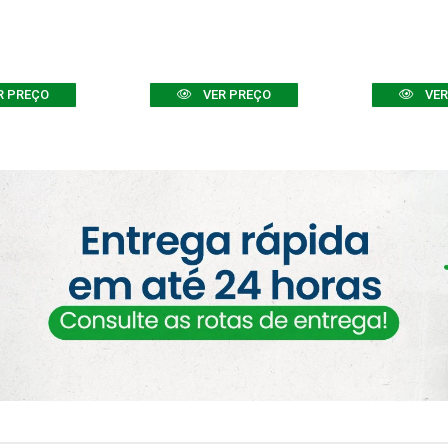
R PREÇO
VER PREÇO
VER