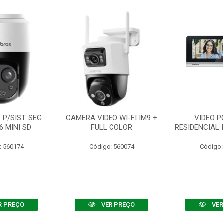
P/SIST. SEG
CAMERA VIDEO WI-FI IM9 +
VIDEO P
6 MINI SD
FULL COLOR
RESIDENCIAL 
: 560174
Código: 560074
Código:
R PREÇO
VER PREÇO
VER