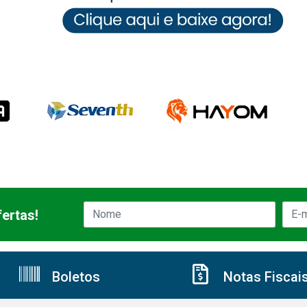
ertas!
Boletos
Notas Fiscai