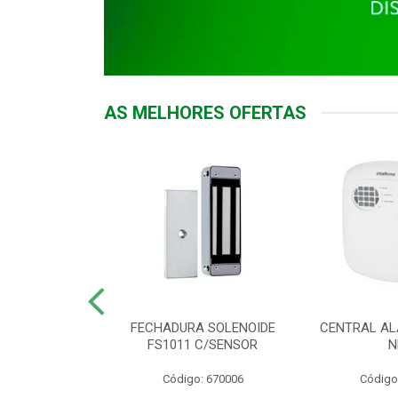
AS MELHORES OFERTAS
DOR ACESSO
FECHADURA SOLENOIDE
CENTRAL AL
 5531 MF EX
FS1011 C/SENSOR
N
: 900018
Código: 670006
Código