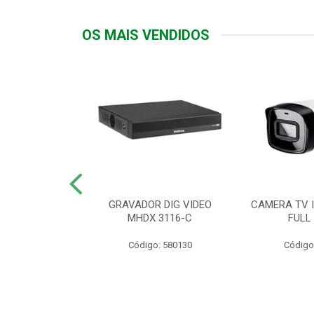
OS MAIS VENDIDOS
TTIV 600VA-
GRAVADOR DIG VIDEO
CAMERA TV I
20V
MHDX 3116-C
FULL
: 822200
Código: 580130
Código