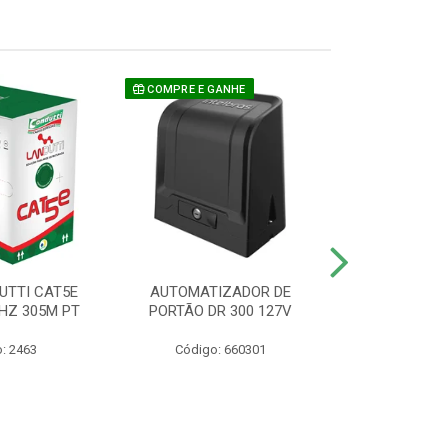
COMPRE E GANHE
UTTI CAT5E
AUTOMATIZADOR DE
CAMERA P/ S
HZ 305M PT
PORTÃO DR 300 127V
1220 BU
: 2463
Código: 660301
Código: