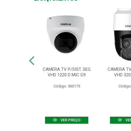
TV VHD 3520 D
CAMERA TV P/SIST. SEG
CAMERA TV 
 COLOR+
VHD 1220 D MIC G9
VHD 320
: 560108
Código: 560175
Código
R PREÇO
VER PREÇO
VE