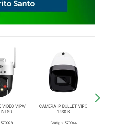
E VIDEO VIPW
CÂMERA IP BULLET VIPC
GRAVADOR 
INI SD
1430 B
MHDX 3
 570028
Código: 570044
Código: