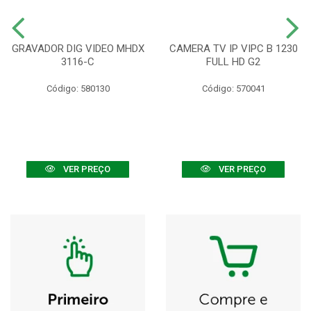
GRAVADOR DIG VIDEO MHDX
CAMERA TV IP VIPC B 1230
3116-C
FULL HD G2
Código: 580130
Código: 570041
VER PREÇO
VER PREÇO