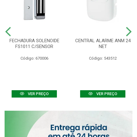
FECHADURA SOLENOIDE
CENTRAL ALARME ANM 24
FS1011 C/SENSOR
NET
Código: 670006
Código: 543512
VER PREÇO
VER PREÇO