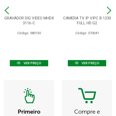
GRAVADOR DIG VIDEO MHDX
CAMERA TV IP VIPC B 1230
3116-C
FULL HD G2
Código: 580130
Código: 570041
VER PREÇO
VER PREÇO