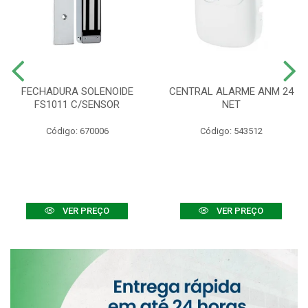
FECHADURA SOLENOIDE
CENTRAL ALARME ANM 24
FS1011 C/SENSOR
NET
Código: 670006
Código: 543512
VER PREÇO
VER PREÇO