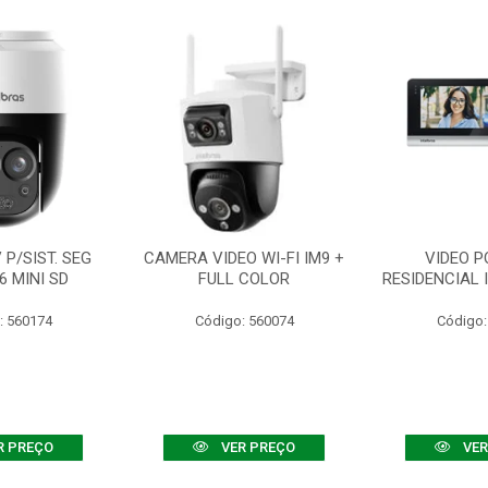
P/SIST. SEG
CAMERA VIDEO WI-FI IM9 +
VIDEO P
6 MINI SD
FULL COLOR
RESIDENCIAL 
: 560174
Código: 560074
Código:
R PREÇO
VER PREÇO
VER