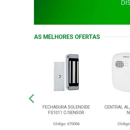
AS MELHORES OFERTAS
DOR ACESSO
FECHADURA SOLENOIDE
CENTRAL AL
 5531 MF EX
FS1011 C/SENSOR
N
: 900018
Código: 670006
Código