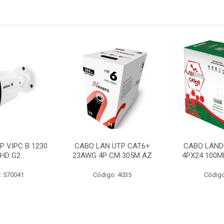
P VIPC B 1230
CABO LAN UTP CAT6+
CABO LAND
 HD G2
23AWG 4P CM 305M AZ
4PX24 100M
: 570041
Código: 4035
Código