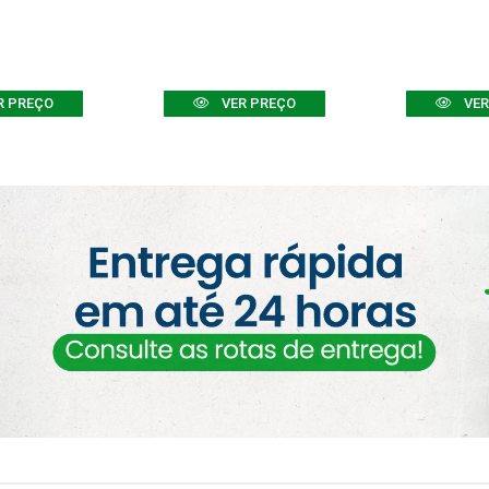
R PREÇO
VER PREÇO
VER