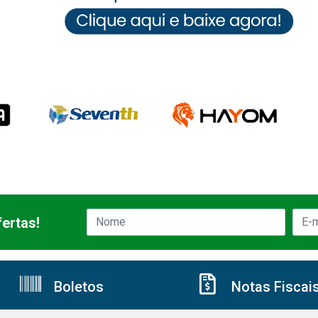
ertas!
Boletos
Notas Fiscai