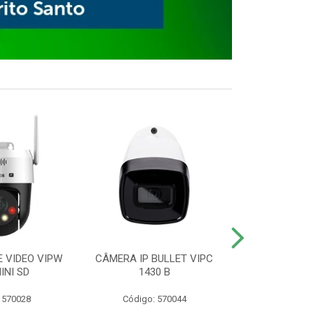
E VIDEO VIPW
CÂMERA IP BULLET VIPC
GRAVADOR 
INI SD
1430 B
MHDX 3
 570028
Código: 570044
Código: