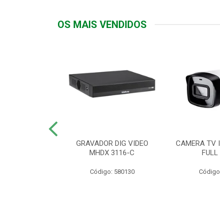
OS MAIS VENDIDOS
TTIV 600VA-
GRAVADOR DIG VIDEO
CAMERA TV I
20V
MHDX 3116-C
FULL
: 822200
Código: 580130
Código