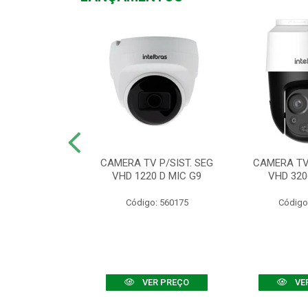
TV VHD 3520 D
CAMERA TV P/SIST. SEG
CAMERA TV 
 COLOR+
VHD 1220 D MIC G9
VHD 320
: 560108
Código: 560175
Código
R PREÇO
VER PREÇO
VE