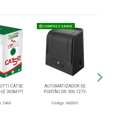
COMPRE E GANHE
UTTI CAT5E
AUTOMATIZADOR DE
CAMERA P/ S
HZ 305M PT
PORTÃO DR 300 127V
1220 BU
: 2463
Código: 660301
Código: