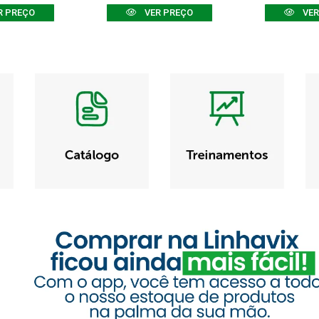
R PREÇO
VER PREÇO
VER