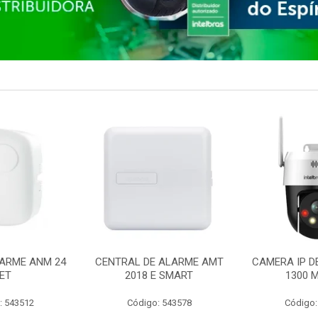
ARME ANM 24
CENTRAL DE ALARME AMT
CAMERA IP D
ET
2018 E SMART
1300 M
: 543512
Código: 543578
Código: