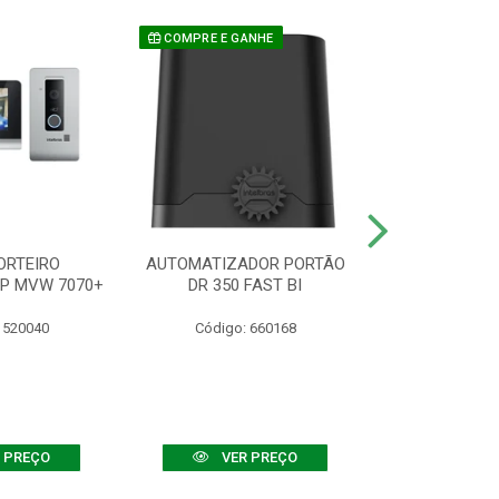
COMPRE E GANHE
ORTEIRO
AUTOMATIZADOR PORTÃO
SENSOR ATIVO
IP MVW 7070+
DR 350 FAST BI
 520040
Código: 660168
Código:
 PREÇO
VER PREÇO
VER