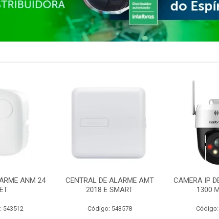
ARME ANM 24
CENTRAL DE ALARME AMT
CAMERA IP D
ET
2018 E SMART
1300 M
: 543512
Código: 543578
Código: