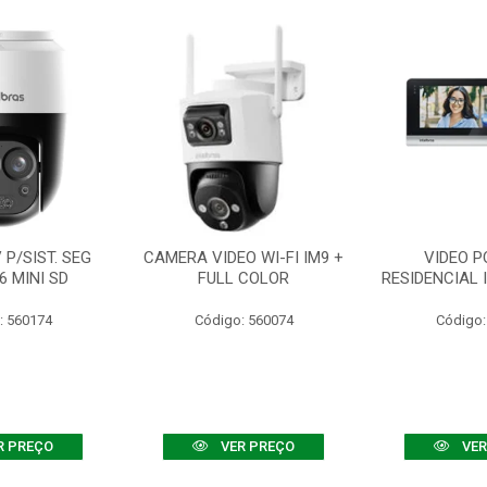
P/SIST. SEG
CAMERA VIDEO WI-FI IM9 +
VIDEO P
6 MINI SD
FULL COLOR
RESIDENCIAL 
: 560174
Código: 560074
Código:
R PREÇO
VER PREÇO
VER