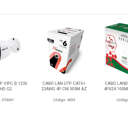
P VIPC B 1230
CABO LAN UTP CAT6+
CABO LAND
 HD G2
23AWG 4P CM 305M AZ
4PX24 100M
: 570041
Código: 4035
Código