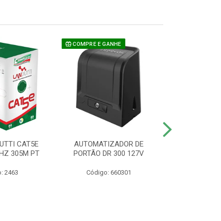
COMPRE E GANHE
UTTI CAT5E
AUTOMATIZADOR DE
CAMERA P/ S
HZ 305M PT
PORTÃO DR 300 127V
1220 BU
: 2463
Código: 660301
Código: