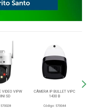
E VIDEO VIPW
CÂMERA IP BULLET VIPC
GRAVADOR 
INI SD
1430 B
MHDX 3
 570028
Código: 570044
Código: