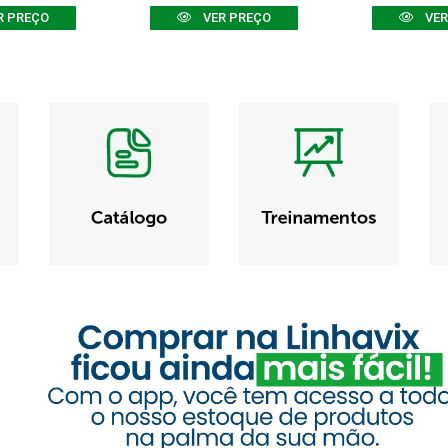
R PREÇO
VER PREÇO
VER