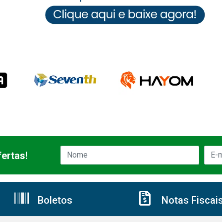
ertas!
Boletos
Notas Fiscai