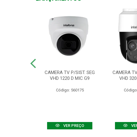
TV VHD 3520 D
CAMERA TV P/SIST. SEG
CAMERA TV 
 COLOR+
VHD 1220 D MIC G9
VHD 320
: 560108
Código: 560175
Código
R PREÇO
VER PREÇO
VE