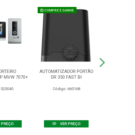
COMPRE E GANHE
ORTEIRO
AUTOMATIZADOR PORTÃO
SENSOR ATIVO
IP MVW 7070+
DR 350 FAST BI
 520040
Código: 660168
Código:
 PREÇO
VER PREÇO
VER