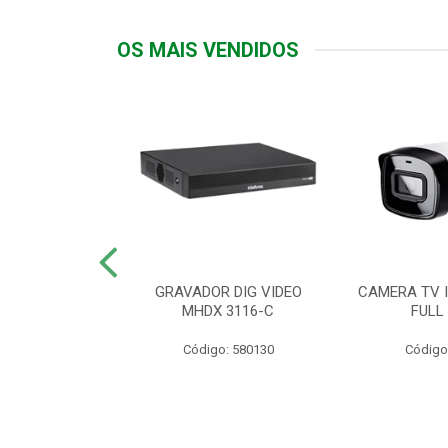
OS MAIS VENDIDOS
TTIV 600VA-
GRAVADOR DIG VIDEO
CAMERA TV I
20V
MHDX 3116-C
FULL
: 822200
Código: 580130
Código