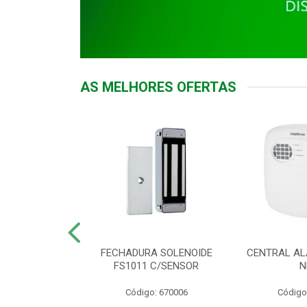
AS MELHORES OFERTAS
DOR ACESSO
FECHADURA SOLENOIDE
CENTRAL AL
 5531 MF EX
FS1011 C/SENSOR
N
: 900018
Código: 670006
Código