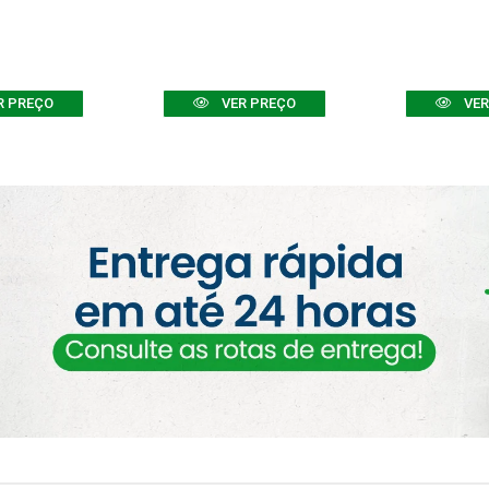
R PREÇO
VER PREÇO
VER