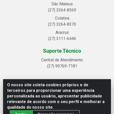
São Mateus
(27) 3264-8369
Colatina
(27) 3264-8370
Aracruz
(27) 3111-6446
Suporte Técnico
Central de Atendimento
(27) 99769-7181
O nosso site coleta cookies próprios e de
Linhavix Distribuidora LTDA - Avenida Alegre, 2521 -
terceiros para proporcionar uma experiência
Quadra314 Lote 05 e 07 - Shell, Linhares/ES - CEP
personalizada ao usuário, apresentar publicidade
29.901-605 - CNPJ 20.857.514/0001-75
relevante de acordo com o seu perfil e melhorar a
qualidade do nosso site.