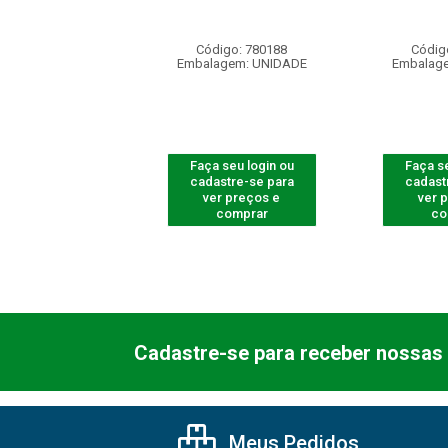
OT PT IH3000
digo: 750116
Código: 780188
Códig
agem: UNIDADE
Embalagem: UNIDADE
Embalag
 seu login ou
Faça seu login ou
Faça se
astre-se para
cadastre-se para
cadast
er preços e
ver preços e
ver 
comprar
comprar
co
Cadastre-se para receber nossas 
Meus Pedidos