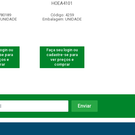
HOEA4101
COM ROT PT 
780189
Código: 4259
Código: 750
 UNIDADE
Embalagem: UNIDADE
Embalagem: U
login ou
Faça seu login ou
Faça seu log
se para
cadastre-se para
cadastre-se 
ços e
ver preços e
ver preços
rar
comprar
comprar