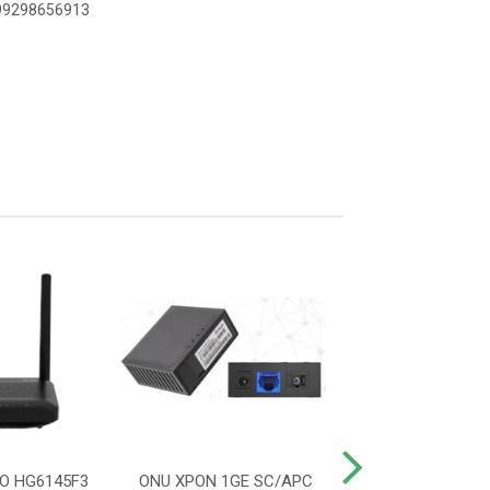
899298656913
O HG6145F3
ONU XPON 1GE SC/APC
EXTENSOR WIFI