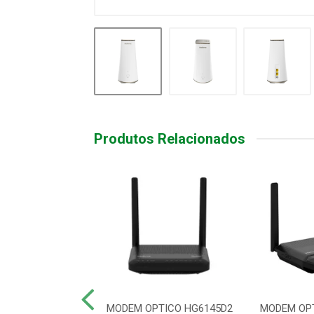
Produtos Relacionados
OR WIFI MESH 6
MODEM OPTICO HG6145D2
MODEM OP