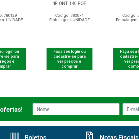
4P ONT 140 POE
o: 780129
Código: 780074
Código: 
em: UNIDADE
Embalagem: UNIDADE
Embalagem:
u login ou
Faça seu login ou
Faça seu 
re-se para
cadastre-se para
cadastre-
preços e
ver preços e
ver pre
mprar
comprar
comp
ofertas!
Boletos
Notas Fiscais