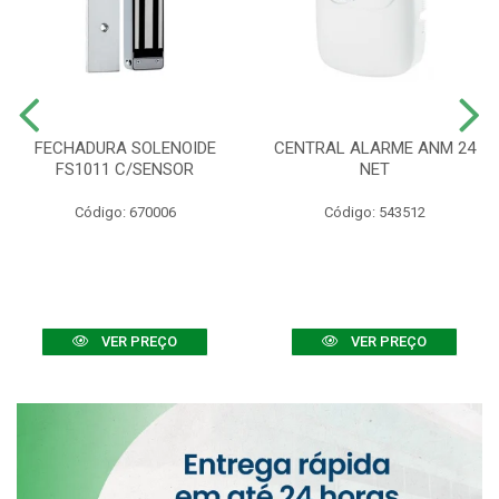
FECHADURA SOLENOIDE
CENTRAL ALARME ANM 24
FS1011 C/SENSOR
NET
Código: 670006
Código: 543512
VER PREÇO
VER PREÇO