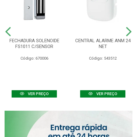
FECHADURA SOLENOIDE
CENTRAL ALARME ANM 24
FS1011 C/SENSOR
NET
Código: 670006
Código: 543512
VER PREÇO
VER PREÇO