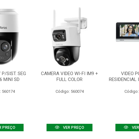
P/SIST. SEG
CAMERA VIDEO WI-FI IM9 +
VIDEO P
6 MINI SD
FULL COLOR
RESIDENCIAL 
: 560174
Código: 560074
Código:
R PREÇO
VER PREÇO
VER