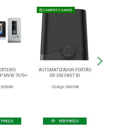
COMPRE E GANHE
ORTEIRO
AUTOMATIZADOR PORTÃO
SENSOR ATIVO
IP MVW 7070+
DR 350 FAST BI
 520040
Código: 660168
Código:
 PREÇO
VER PREÇO
VER