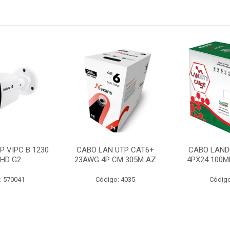
P VIPC B 1230
CABO LAN UTP CAT6+
CABO LAND
 HD G2
23AWG 4P CM 305M AZ
4PX24 100M
: 570041
Código: 4035
Código