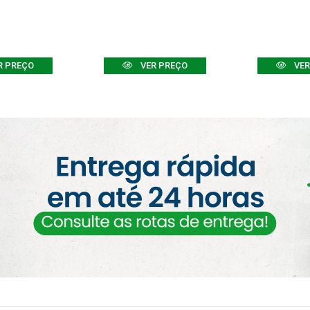
R PREÇO
VER PREÇO
VER