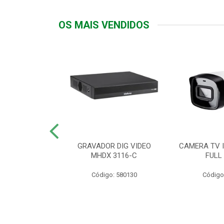
OS MAIS VENDIDOS
TTIV 600VA-
GRAVADOR DIG VIDEO
CAMERA TV I
20V
MHDX 3116-C
FULL
: 822200
Código: 580130
Código