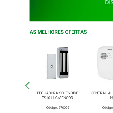
AS MELHORES OFERTAS
DOR ACESSO
FECHADURA SOLENOIDE
CENTRAL AL
 5531 MF EX
FS1011 C/SENSOR
N
: 900018
Código: 670006
Código