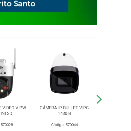
E VIDEO VIPW
CÂMERA IP BULLET VIPC
GRAVADOR 
INI SD
1430 B
MHDX 3
 570028
Código: 570044
Código: