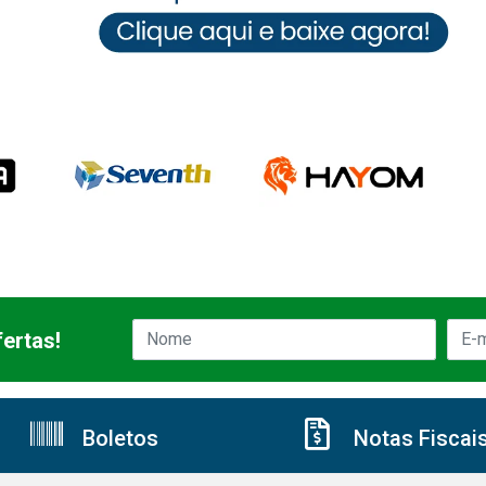
ertas!
Boletos
Notas Fiscai