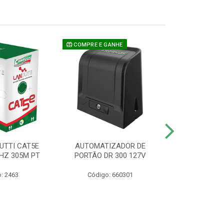
COMPRE E GANHE
UTTI CAT5E
AUTOMATIZADOR DE
CAMERA P/ S
HZ 305M PT
PORTÃO DR 300 127V
1220 BU
: 2463
Código: 660301
Código: