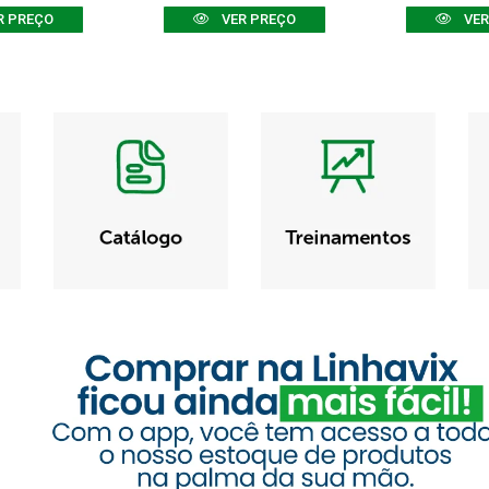
R PREÇO
VER PREÇO
VER