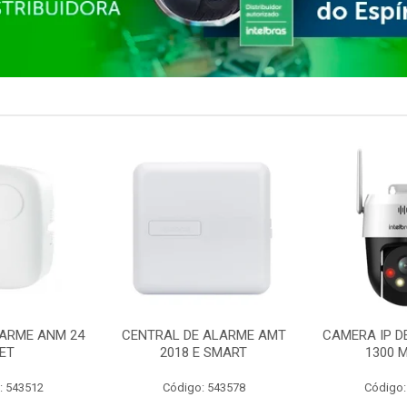
ARME ANM 24
CENTRAL DE ALARME AMT
CAMERA IP D
ET
2018 E SMART
1300 M
: 543512
Código: 543578
Código: