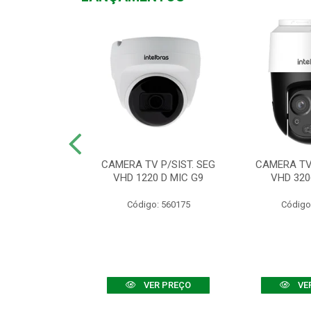
TV VHD 3520 D
CAMERA TV P/SIST. SEG
CAMERA TV 
 COLOR+
VHD 1220 D MIC G9
VHD 320
: 560108
Código: 560175
Código
R PREÇO
VER PREÇO
VE