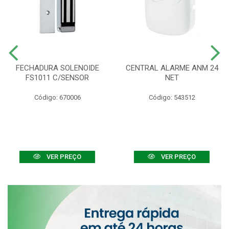
FECHADURA SOLENOIDE
CENTRAL ALARME ANM 24
FS1011 C/SENSOR
NET
Código: 670006
Código: 543512
VER PREÇO
VER PREÇO