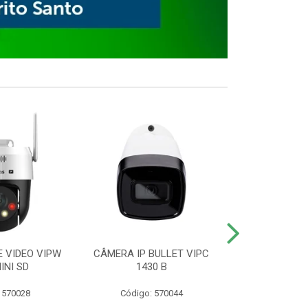
E VIDEO VIPW
CÂMERA IP BULLET VIPC
GRAVADOR 
INI SD
1430 B
MHDX 3
 570028
Código: 570044
Código: