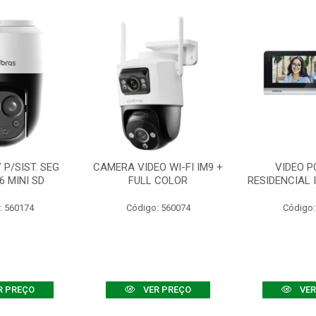
P/SIST. SEG
CAMERA VIDEO WI-FI IM9 +
VIDEO P
6 MINI SD
FULL COLOR
RESIDENCIAL 
: 560174
Código: 560074
Código:
R PREÇO
VER PREÇO
VER