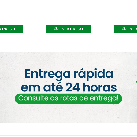
R PREÇO
VER PREÇO
VER