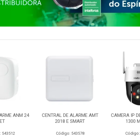
ARME ANM 24
CENTRAL DE ALARME AMT
CAMERA IP D
ET
2018 E SMART
1300 M
: 543512
Código: 543578
Código: