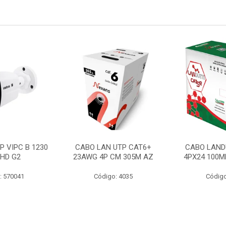
P VIPC B 1230
CABO LAN UTP CAT6+
CABO LAND
 HD G2
23AWG 4P CM 305M AZ
4PX24 100M
: 570041
Código: 4035
Código