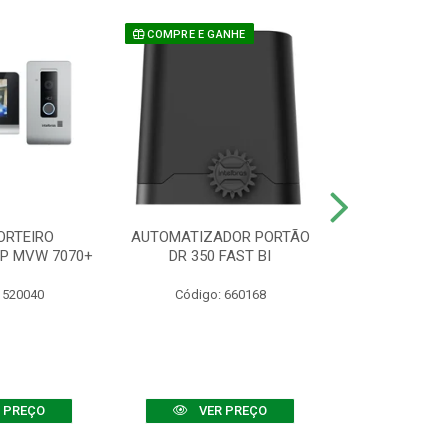
COMPRE E GANHE
ORTEIRO
AUTOMATIZADOR PORTÃO
SENSOR ATIVO
IP MVW 7070+
DR 350 FAST BI
 520040
Código: 660168
Código:
 PREÇO
VER PREÇO
VER