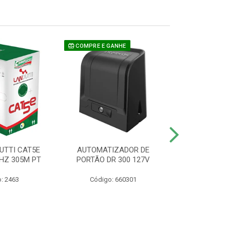
COMPRE E GANHE
UTTI CAT5E
AUTOMATIZADOR DE
CAMERA P/ S
HZ 305M PT
PORTÃO DR 300 127V
1220 BU
: 2463
Código: 660301
Código: