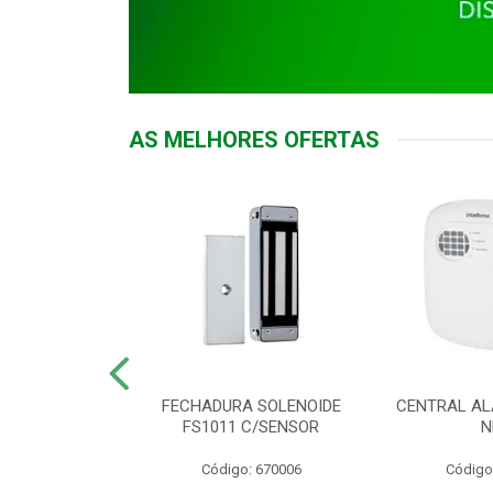
AS MELHORES OFERTAS
DOR ACESSO
FECHADURA SOLENOIDE
CENTRAL AL
 5531 MF EX
FS1011 C/SENSOR
N
: 900018
Código: 670006
Código