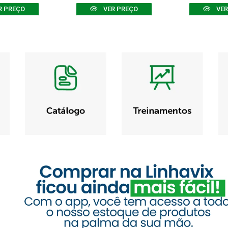
R PREÇO
VER PREÇO
VER