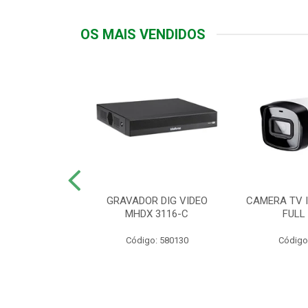
OS MAIS VENDIDOS
TTIV 600VA-
GRAVADOR DIG VIDEO
CAMERA TV I
20V
MHDX 3116-C
FULL
: 822200
Código: 580130
Código