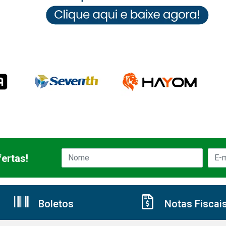
ertas!
Boletos
Notas Fiscai