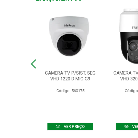
TV VHD 3520 D
CAMERA TV P/SIST. SEG
CAMERA TV 
 COLOR+
VHD 1220 D MIC G9
VHD 320
: 560108
Código: 560175
Código
R PREÇO
VER PREÇO
VE