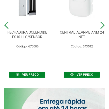
FECHADURA SOLENOIDE
CENTRAL ALARME ANM 24
FS1011 C/SENSOR
NET
Código: 670006
Código: 543512
VER PREÇO
VER PREÇO