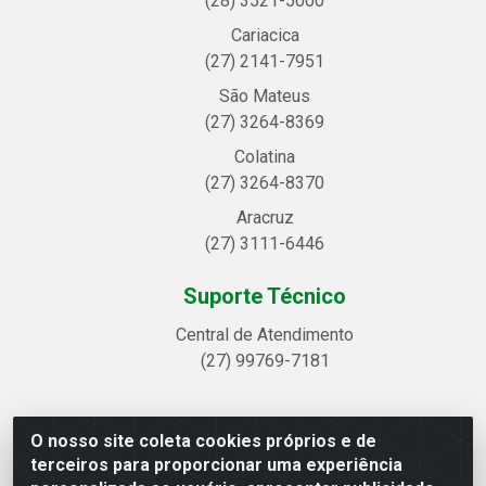
(28) 3521-5000
Cariacica
(27) 2141-7951
São Mateus
(27) 3264-8369
Colatina
(27) 3264-8370
Aracruz
(27) 3111-6446
Suporte Técnico
Central de Atendimento
(27) 99769-7181
O nosso site coleta cookies próprios e de
Linhavix Distribuidora LTDA - Avenida Alegre, 2521 -
terceiros para proporcionar uma experiência
Quadra314 Lote 05 e 07 - Shell, Linhares/ES - CEP