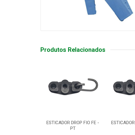
Produtos Relacionados
R DROP FIO FE -
ESTICADOR DROP FIO FE -
ESTICADOR 
PT
PT