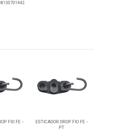
908130701442
OP FIO FE -
ESTICADOR DROP FIO FE -
ESTICADOR DROP
T
PT
PT