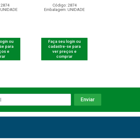
 2874
Código: 2874
Código: 28
 UNIDADE
Embalagem: UNIDADE
Embalagem: U
login ou
Faça seu login ou
Faça seu log
se para
cadastre-se para
cadastre-se 
ços e
ver preços e
ver preços
rar
comprar
comprar