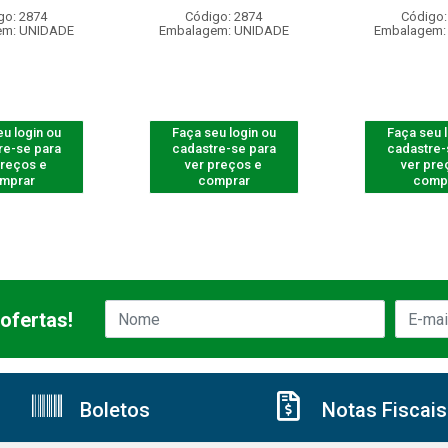
go: 2874
Código: 2874
Código:
em: UNIDADE
Embalagem: UNIDADE
Embalagem:
u login ou
Faça seu login ou
Faça seu 
re-se para
cadastre-se para
cadastre-
preços e
ver preços e
ver pre
mprar
comprar
comp
ofertas!
Boletos
Notas Fiscais