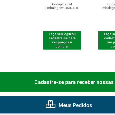
ódigo: 2874
Código: 2874
Códi
agem: UNIDADE
Embalagem: UNIDADE
Embalag
 seu login ou
Faça seu login ou
Faça se
astre-se para
cadastre-se para
cadast
er preços e
ver preços e
ver 
comprar
comprar
co
Cadastre-se para receber nossas 
Meus Pedidos