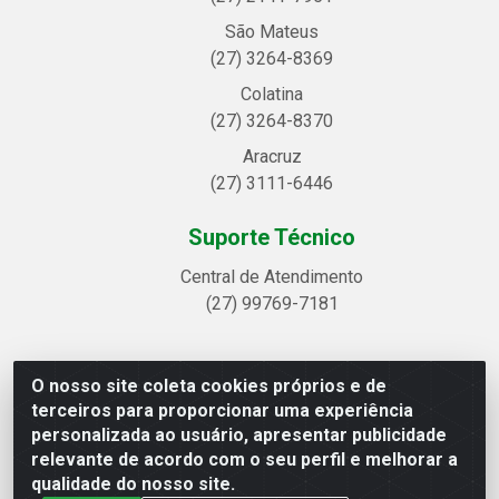
São Mateus
(27) 3264-8369
Colatina
(27) 3264-8370
Aracruz
(27) 3111-6446
Suporte Técnico
Central de Atendimento
(27) 99769-7181
O nosso site coleta cookies próprios e de
Linhavix Distribuidora LTDA - Avenida Alegre, 2521 -
terceiros para proporcionar uma experiência
Quadra314 Lote 05 e 07 - Shell, Linhares/ES - CEP
personalizada ao usuário, apresentar publicidade
29.901-605 - CNPJ 20.857.514/0001-75
relevante de acordo com o seu perfil e melhorar a
qualidade do nosso site.