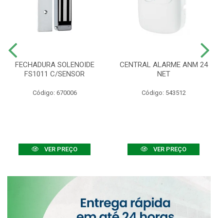
FECHADURA SOLENOIDE
CENTRAL ALARME ANM 24
FS1011 C/SENSOR
NET
Código: 670006
Código: 543512
VER PREÇO
VER PREÇO