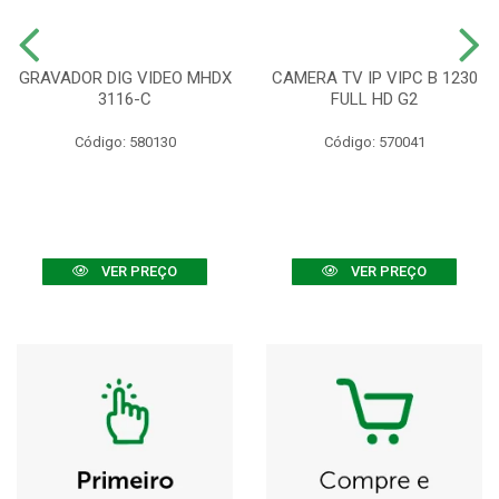
GRAVADOR DIG VIDEO MHDX
CAMERA TV IP VIPC B 1230
3116-C
FULL HD G2
Código: 580130
Código: 570041
VER PREÇO
VER PREÇO