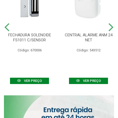
FECHADURA SOLENOIDE
CENTRAL ALARME ANM 24
FS1011 C/SENSOR
NET
Código: 670006
Código: 543512
VER PREÇO
VER PREÇO