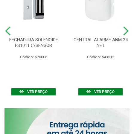
FECHADURA SOLENOIDE
CENTRAL ALARME ANM 24
FS1011 C/SENSOR
NET
Código: 670006
Código: 543512
VER PREÇO
VER PREÇO