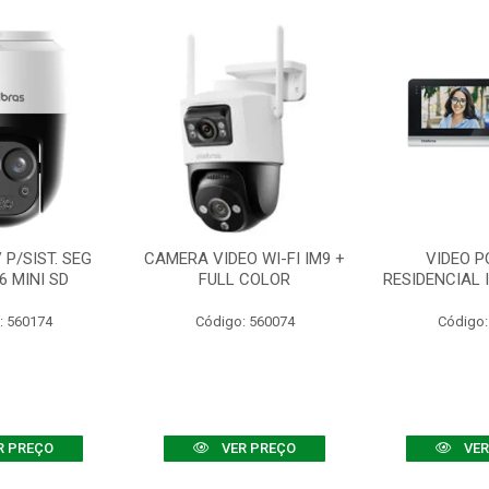
P/SIST. SEG
CAMERA VIDEO WI-FI IM9 +
VIDEO P
6 MINI SD
FULL COLOR
RESIDENCIAL 
: 560174
Código: 560074
Código:
R PREÇO
VER PREÇO
VER