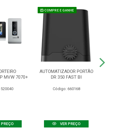
COMPRE E GANHE
ORTEIRO
AUTOMATIZADOR PORTÃO
SENSOR ATIVO
IP MVW 7070+
DR 350 FAST BI
 520040
Código: 660168
Código:
 PREÇO
VER PREÇO
VER