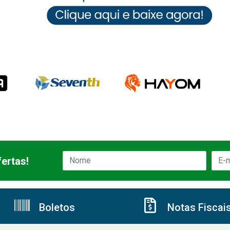
ertas!
Boletos
Notas Fiscai