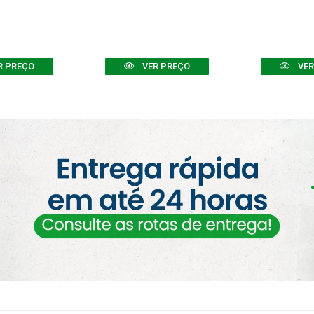
R PREÇO
VER PREÇO
VER