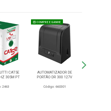
COMPRE E GANHE
UTTI CAT5E
AUTOMATIZADOR DE
CAMERA P/ S
HZ 305M PT
PORTÃO DR 300 127V
1220 BU
: 2463
Código: 660301
Código: