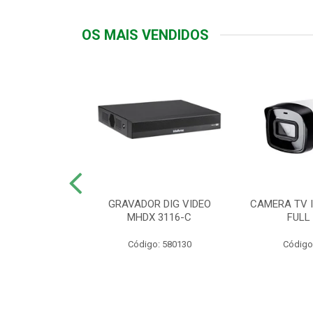
OS MAIS VENDIDOS
TTIV 600VA-
GRAVADOR DIG VIDEO
CAMERA TV I
20V
MHDX 3116-C
FULL
: 822200
Código: 580130
Código