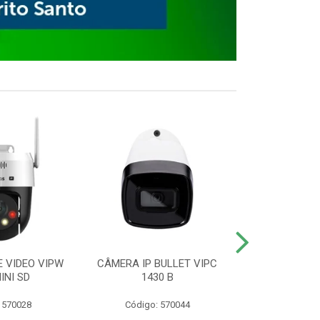
E VIDEO VIPW
CÂMERA IP BULLET VIPC
GRAVADOR 
INI SD
1430 B
MHDX 3
 570028
Código: 570044
Código: