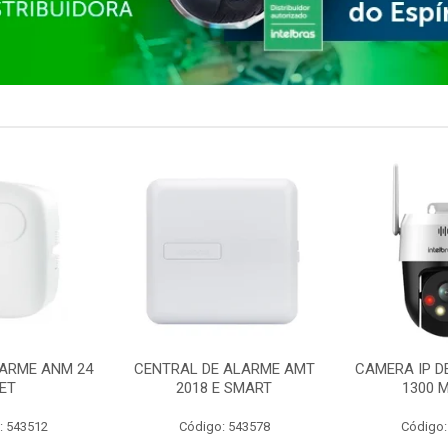
ARME ANM 24
CENTRAL DE ALARME AMT
CAMERA IP D
ET
2018 E SMART
1300 M
: 543512
Código: 543578
Código: