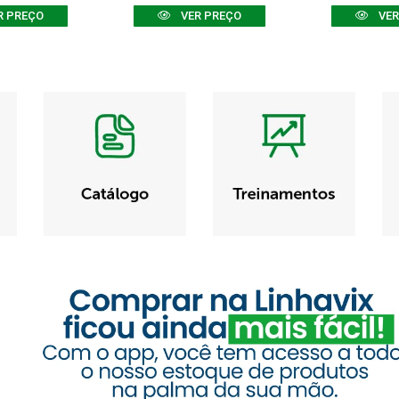
R PREÇO
VER PREÇO
VER