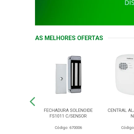
AS MELHORES OFERTAS
DOR ACESSO
FECHADURA SOLENOIDE
CENTRAL AL
 5531 MF EX
FS1011 C/SENSOR
N
: 900018
Código: 670006
Código