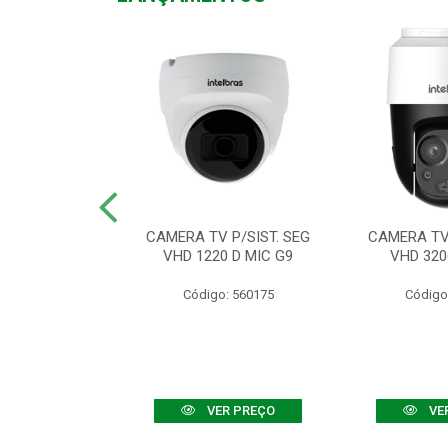
TV VHD 3520 D
CAMERA TV P/SIST. SEG
CAMERA TV 
 COLOR+
VHD 1220 D MIC G9
VHD 320
: 560108
Código: 560175
Código
R PREÇO
VER PREÇO
VE