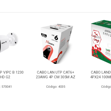
P VIPC B 1230
CABO LAN UTP CAT6+
CABO LAND
 HD G2
23AWG 4P CM 305M AZ
4PX24 100M
: 570041
Código: 4035
Código