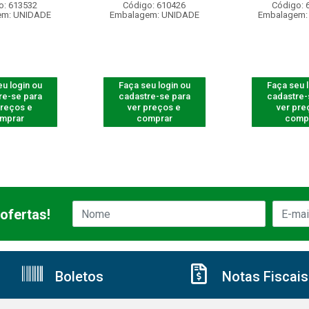
o: 613532
Código: 610426
Código: 
em: UNIDADE
Embalagem: UNIDADE
Embalagem:
u login ou
Faça seu login ou
Faça seu 
re-se para
cadastre-se para
cadastre-
preços e
ver preços e
ver pre
mprar
comprar
comp
ofertas!
Boletos
Notas Fiscais