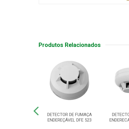
Produtos Relacionados
TOR DE FUMAÇA
DETECTOR DE FUMAÇA
DETECT
RT IDF 620
ENDEREÇÁVEL DFE 523
ENDERECA