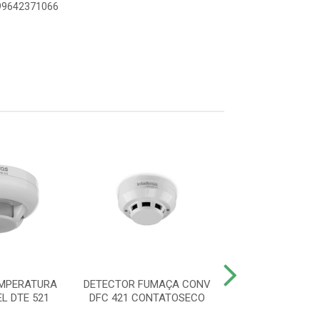
899642371066
MPERATURA
DETECTOR FUMAÇA CONV
DETECTOR DE 
L DTE 521
DFC 421 CONTATOSECO
SMART IDF