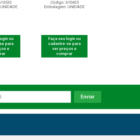
613533
Código: 610425
Código: 620
 UNIDADE
Embalagem: UNIDADE
Embalagem: U
login ou
Faça seu login ou
Faça seu log
se para
cadastre-se para
cadastre-se 
ços e
ver preços e
ver preços
rar
comprar
comprar