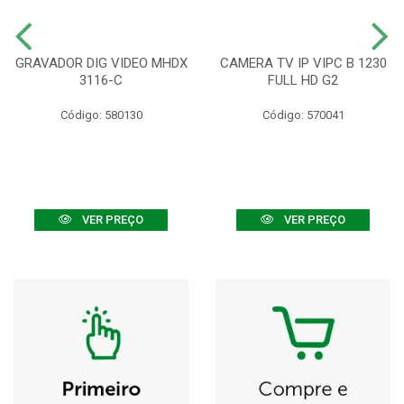
GRAVADOR DIG VIDEO MHDX
CAMERA TV IP VIPC B 1230
3116-C
FULL HD G2
Código: 580130
Código: 570041
VER PREÇO
VER PREÇO