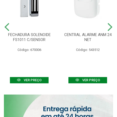
FECHADURA SOLENOIDE
CENTRAL ALARME ANM 24
FS1011 C/SENSOR
NET
Código: 670006
Código: 543512
VER PREÇO
VER PREÇO