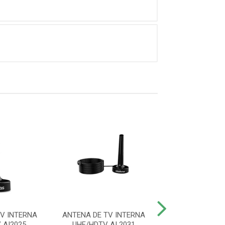
V INTERNA
ANTENA DE TV INTERNA
CABO HDMI 2
 AI2025
UHF/HDTV AI 2031
BLINDADO 5