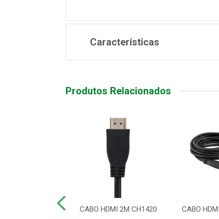
Características
Produtos Relacionados
 HDMI 2.0 4K
CABO HDMI 2M CH1420
CABO HDMI
NDADO 5 MTS