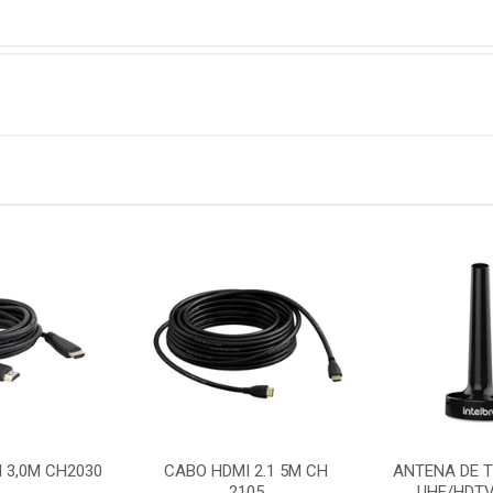
 3,0M CH2030
CABO HDMI 2.1 5M CH
ANTENA DE T
2105
UHF/HDTV