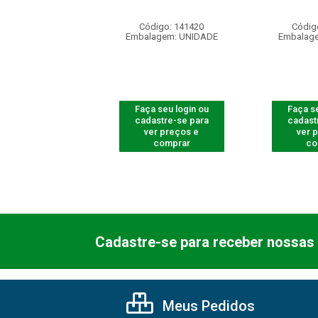
ódigo: 4189
Código: 141420
Códig
agem: UNIDADE
Embalagem: UNIDADE
Embalag
 seu login ou
Faça seu login ou
Faça se
astre-se para
cadastre-se para
cadast
er preços e
ver preços e
ver 
comprar
comprar
co
Cadastre-se para receber nossas 
Meus Pedidos