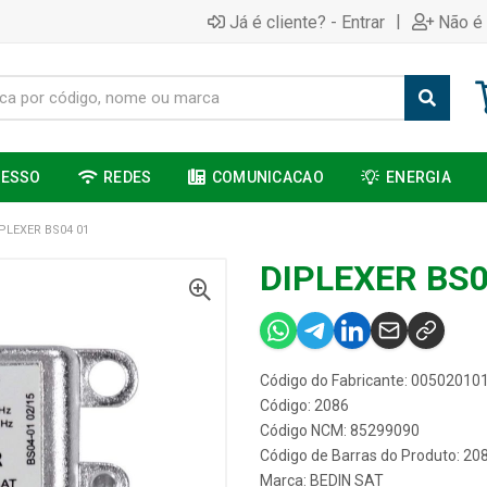
|
Já é cliente? - Entrar
Não é 
CESSO
REDES
COMUNICACAO
ENERGIA
PLEXER BS04 01
DIPLEXER BS0
Código do Fabricante: 00502010
Código: 2086
Código NCM: 85299090
Código de Barras do Produto: 20
Marca:
BEDIN SAT