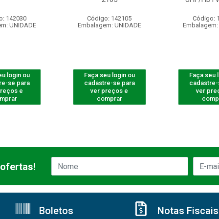
o: 142030
Código: 142105
Código: 
em: UNIDADE
Embalagem: UNIDADE
Embalagem:
u login ou
Faça seu login ou
Faça seu 
re-se para
cadastre-se para
cadastre-
preços e
ver preços e
ver pre
mprar
comprar
comp
ofertas!
Boletos
Notas Fiscais