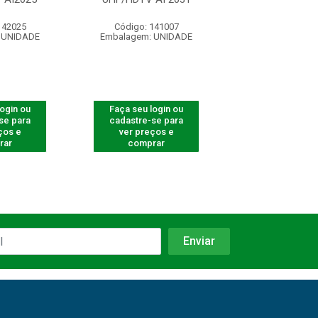
142025
Código: 141007
Código: 41
 UNIDADE
Embalagem: UNIDADE
Embalagem: U
login ou
Faça seu login ou
Faça seu log
se para
cadastre-se para
cadastre-se 
ços e
ver preços e
ver preços
rar
comprar
comprar