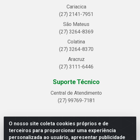
Cariacica
(27) 2141-7951
São Mateus
(27) 3264-8369
Colatina
(27) 3264-8370
Aracruz
(27) 3111-6446
Suporte Técnico
Central de Atendimento
(27) 99769-7181
O nosso site coleta cookies próprios e de
Linhavix Distribuidora LTDA - Avenida Alegre, 2521 -
terceiros para proporcionar uma experiência
Quadra314 Lote 05 e 07 - Shell, Linhares/ES - CEP
personalizada ao usuário, apresentar publicidade