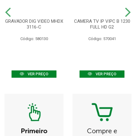
GRAVADOR DIG VIDEO MHDX
CAMERA TV IP VIPC B 1230
3116-C
FULL HD G2
Código: 580130
Código: 570041
VER PREÇO
VER PREÇO