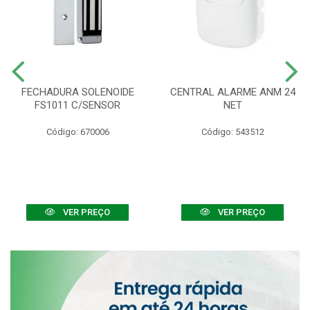
FECHADURA SOLENOIDE
CENTRAL ALARME ANM 24
FS1011 C/SENSOR
NET
Código: 670006
Código: 543512
VER PREÇO
VER PREÇO