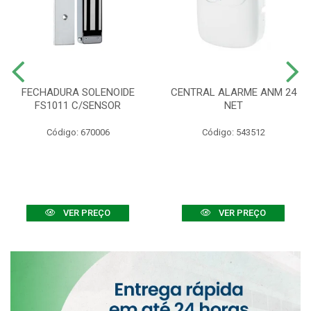
FECHADURA SOLENOIDE
CENTRAL ALARME ANM 24
FS1011 C/SENSOR
NET
Código: 670006
Código: 543512
VER PREÇO
VER PREÇO