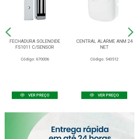
FECHADURA SOLENOIDE
CENTRAL ALARME ANM 24
FS1011 C/SENSOR
NET
Código: 670006
Código: 543512
VER PREÇO
VER PREÇO