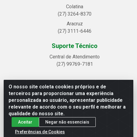
Colatina
(27) 3264-8370
Aracruz
(27) 3111-6446
Suporte Técnico
Central de Atendimento
(27) 99769-7181
O nosso site coleta cookies próprios e de
Linhavix Distribuidora LTDA - Avenida Alegre, 2521 -
terceiros para proporcionar uma experiência
Quadra314 Lote 05 e 07 - Shell, Linhares/ES - CEP
personalizada ao usuário, apresentar publicidade
29.901-605 - CNPJ 20.857.514/0001-75
relevante de acordo com o seu perfil e melhorar a
qualidade do nosso site.
Aceitar
Negar não essenciais
Preferências de Cookies