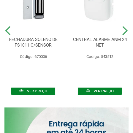
FECHADURA SOLENOIDE
CENTRAL ALARME ANM 24
FS1011 C/SENSOR
NET
Código: 670006
Código: 543512
VER PREÇO
VER PREÇO