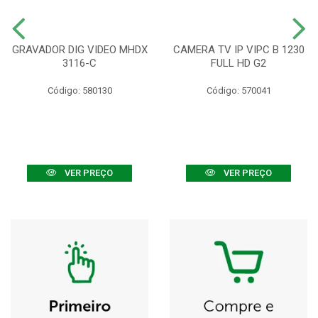
GRAVADOR DIG VIDEO MHDX
CAMERA TV IP VIPC B 1230
3116-C
FULL HD G2
Código: 580130
Código: 570041
VER PREÇO
VER PREÇO