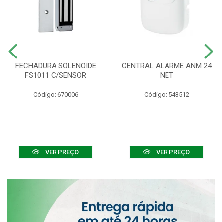
FECHADURA SOLENOIDE
CENTRAL ALARME ANM 24
FS1011 C/SENSOR
NET
Código: 670006
Código: 543512
VER PREÇO
VER PREÇO