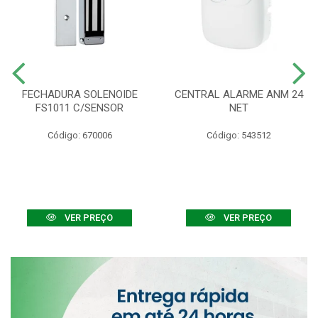
FECHADURA SOLENOIDE
CENTRAL ALARME ANM 24
FS1011 C/SENSOR
NET
Código: 670006
Código: 543512
VER PREÇO
VER PREÇO