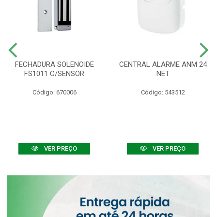
FECHADURA SOLENOIDE
CENTRAL ALARME ANM 24
FS1011 C/SENSOR
NET
Código: 670006
Código: 543512
VER PREÇO
VER PREÇO