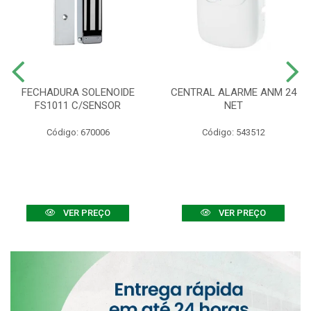
FECHADURA SOLENOIDE
CENTRAL ALARME ANM 24
FS1011 C/SENSOR
NET
Código: 670006
Código: 543512
VER PREÇO
VER PREÇO