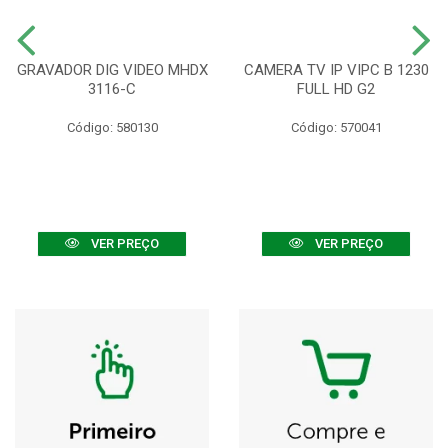
GRAVADOR DIG VIDEO MHDX
CAMERA TV IP VIPC B 1230
3116-C
FULL HD G2
Código: 580130
Código: 570041
VER PREÇO
VER PREÇO