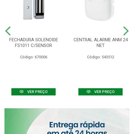
FECHADURA SOLENOIDE
CENTRAL ALARME ANM 24
FS1011 C/SENSOR
NET
Código: 670006
Código: 543512
VER PREÇO
VER PREÇO